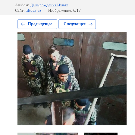
Альбом:
День рождения Иззата
Сайт:
tritdex.uz
Изображение: 6/17
Предыдущее
Следующее